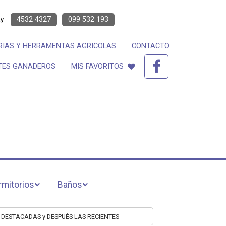
4532 4327
099 532 193
ay
IAS Y HERRAMENTAS AGRICOLAS
CONTACTO
TES GANADEROS
MIS FAVORITOS
rmitorios
Baños