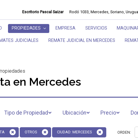
Escritorio Pascal Saizar
Rodó 1033, Mercedes, Soriano, Urugu
O
PROPIEDADES
EMPRESA
SERVICIOS
MAQUINAR
MATES JUDICIALES
REMATE JUDICIAL EN MERCEDES
REMA
ropiedades
nta en Mercedes
Tipo de Propiedad
Ubicación
Precio
Do
TA
OTROS
CIUDAD: MERCEDES
ORDEN: