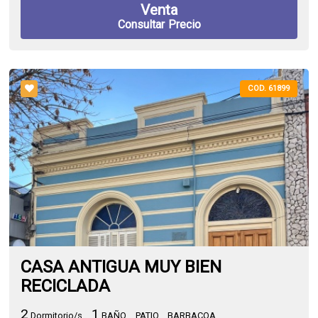
Venta
Consultar Precio
COD. 61899
CASA ANTIGUA MUY BIEN
RECICLADA
2
1
Dormitorio/s
BAÑO
PATIO
BARBACOA