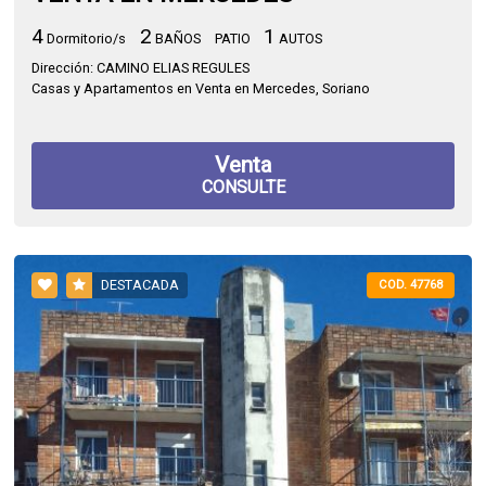
4
2
1
Dormitorio/s
BAÑOS
PATIO
AUTOS
Dirección: CAMINO ELIAS REGULES
Casas y Apartamentos en Venta en Mercedes, Soriano
Venta
CONSULTE
DESTACADA
COD. 47768