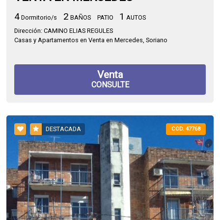
4
2
1
Dormitorio/s
BAÑOS
PATIO
AUTOS
Dirección: CAMINO ELIAS REGULES
Casas y Apartamentos en Venta en Mercedes, Soriano
Venta
CONSULTE
DESTACADA
COD. 47768