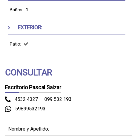
Baños:
1
EXTERIOR:
Patio:
CONSULTAR
Escritorio Pascal Saizar
4532 4327
099 532 193
59899532193