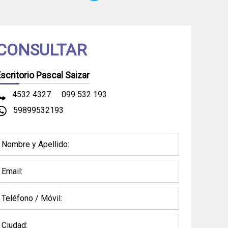
CONSULTAR
scritorio Pascal Saizar
4532 4327
099 532 193
59899532193