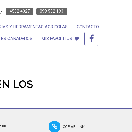
4532 4327
099 532 193
ay
IAS Y HERRAMENTAS AGRICOLAS
CONTACTO
TES GANADEROS
MIS FAVORITOS
EN LOS
APP
COPIAR LINK