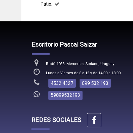
Patio:
Escritorio Pascal Saizar
Rodó 1033, Mercedes, Soriano, Uruguay
Lunes a Viernes de 8 a 12 y de 14.00 a 18.00
4532 4327
099 532 193
59899532193
REDES SOCIALES