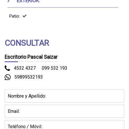
EXTERIOR:
Patio:
CONSULTAR
Escritorio Pascal Saizar
4532 4327
099 532 193
59899532193