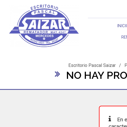
INICI
RE
Escritorio Pascal Saizar
/
P
NO HAY PRO
En e
caracte