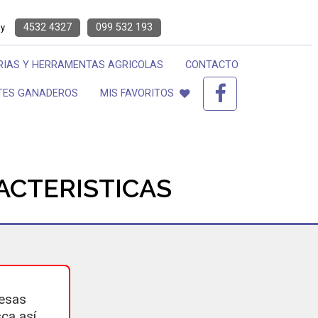
4532 4327
099 532 193
ay
IAS Y HERRAMENTAS AGRICOLAS
CONTACTO
TES GANADEROS
MIS FAVORITOS
ACTERISTICAS
esas
ca así