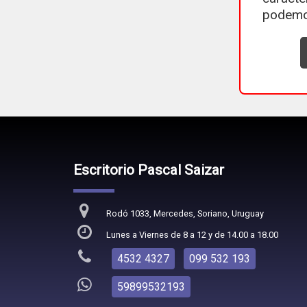
podemo
Escritorio Pascal Saizar
Rodó 1033, Mercedes, Soriano, Uruguay
Lunes a Viernes de 8 a 12 y de 14.00 a 18.00
4532 4327
099 532 193
59899532193